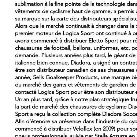
sublimation à la fine pointe de la technologie dan
vêtements de cyclisme haut de gamme, a permis 
sa marque sur la carte des distributeurs spécialis
Alors que le marché continuait à changer dans la 
premier moteur de Logica Sport ont continué à p
avons commencé à distribuer Eletto Sport pour r
chaussures de football, ballons, uniformes, etc. p
demande. Plusieurs années plus tard, le géant de
italienne bien connue, Diadora, a signé un contra
être son distributeur canadien de ses chaussures
année, Sells Goalkeeper Products, une marque bie
du marché des gants et vêtements de gardien de 
contacté Logica Sport pour être son distributeur 
Un an plus tard, grâce à notre plan stratégique fru
la part de marché des chaussures de cyclisme Di
Sport a reçu la collection complète Diadora Socce
Afin d'étendre sa présence dans l'industrie du cyc
commencé à distribuer Veloflex (en 2009) pour s
pneus professionnels, suivie par Stella Azzurra en