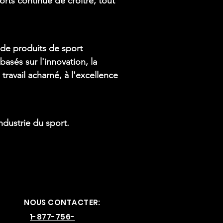
rts continue de croître, tout
 de produits de sport
sés sur l'innovation, la
avail acharné, à l'excellence
ndustrie du sport.
NOUS CONTACTER:
1-877-756-