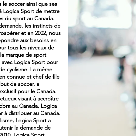
s le soccer ainsi que ses
à Logica Sport de mettre
tes du sport au Canada.
demande, les instincts de
rospérer et en 2002, nous
épondre aux besoins en
our tous les niveaux de
 la marque de sport
t avec Logica Sport pour
 de cyclisme. La même
n connue et chef de file
but de soccer, a
exclusif pour le Canada.
ctueux visant à accroître
adora au Canada, Logica
r à distribuer au Canada.
lisme, Logica Sport a
outenir la demande de
 2010. Logica Sport